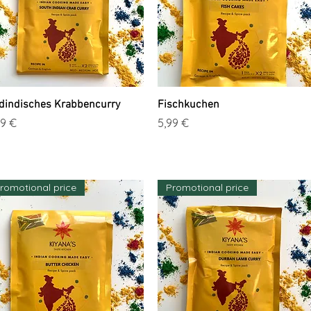
dindisches Krabbencurry
Schnellansicht
Fischkuchen
Schnellansicht
is
Preis
99 €
5,99 €
romotional price
Promotional price