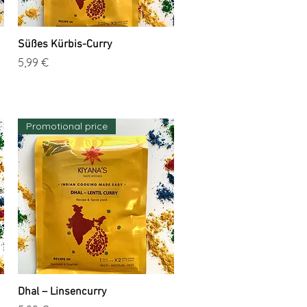
Süßes Kürbis-Curry
Schnellansicht
Preis
5,99 €
Promotional price
Dhal – Linsencurry
Schnellansicht