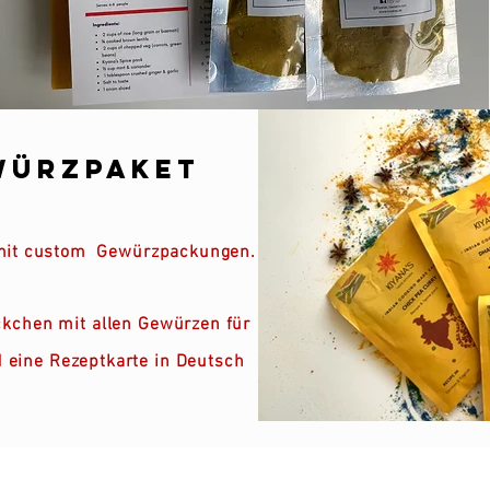
würzpaket
mit custom
Gewürzpackungen.
kchen mit allen Gewürzen für
 eine Rezeptkarte in Deutsch