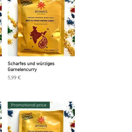
Scharfes und würziges
Schnellansicht
Garnelencurry
Preis
5,99 €
Promotional price