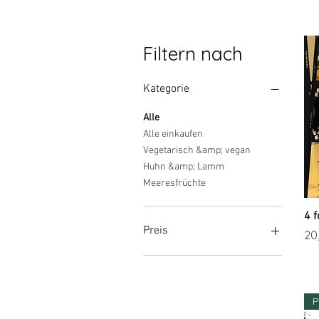
Filtern nach
Kategorie
Alle
Alle einkaufen
Vegetarisch &amp; vegan
Huhn &amp; Lamm
Meeresfrüchte
4 
Preis
Pre
20
5 €
20 €
P