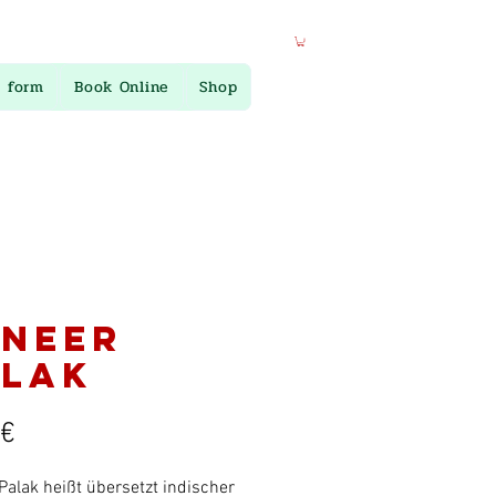
 form
Book Online
Shop
aneer
alak
Preis
 €
Palak heißt übersetzt indischer