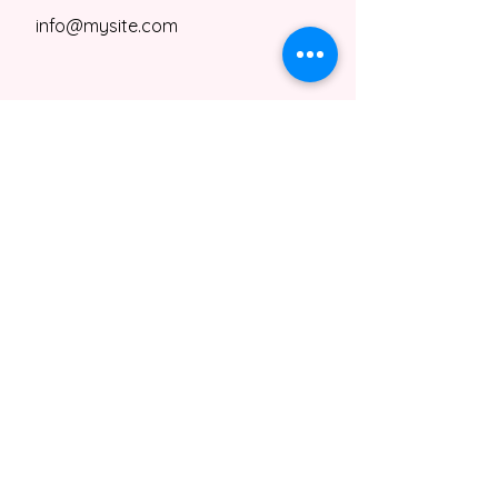
info@mysite.com
info@kiyanas.de
Kontakt
Datenschutz-Bestimmungen
Terms & amp; Bedingungen
Versand- und Rückerstattungsrichtlinie
Kiyana's Taste Kitchen, NRW, Germany